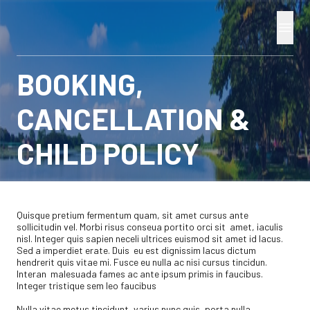
BOOKING,
CANCELLATION &
CHILD POLICY
Quisque pretium fermentum quam, sit amet cursus ante
sollicitudin vel. Morbi risus conseua portito orci sit amet, iaculis
nisl. Integer quis sapien neceli ultrices euismod sit amet id lacus.
Sed a imperdiet erate. Duis eu est dignissim lacus dictum
hendrerit quis vitae mi. Fusce eu nulla ac nisi cursus tincidun.
Interan malesuada fames ac ante ipsum primis in faucibus.
Integer tristique sem leo faucibus
Nulla vitae metus tincidunt, varius nunc quis, porta nulla.