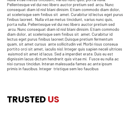
Pellentesque vel dui nec libero auctor pretium sed arcu. Nunc
consequat diam id nisl blani dinisim. Etiam commodo diam dolor,
at scelerisque sem finibus sit amet. Curabitur id lectus eget purus
finibus laoreet. Nulla vitae metus tincidunt, varius nunc quis,
porta nulla. Pellentesque vel dui nec libero auctor pretium sed
arcu. Nunc consequat diam id nisl blani dinisim. Etiam commodo
diam dolor, at scelerisque sem finibus sit amet. Curabitur id
lectus eget purus finibus laoreet.Quisque pretium fermentum
quam, sit amet cursus ante sollicitudin vel. Morbi risus conseua
portito orci sit amet, iaculis nisl. Integer quis sapien neceli ultrices
euismod sit amet id lacus. Sed a imperdiet erate. Duis eu est
dignissim lacus dictum hendrerit quis vitae mi. Fusce eu nulla ac
nisi cursus tincidun. Interan malesuada fames ac ante ipsum
primis in faucibus. Integer tristique sem leo faucibus
TRUSTED US
TRUSTED
US